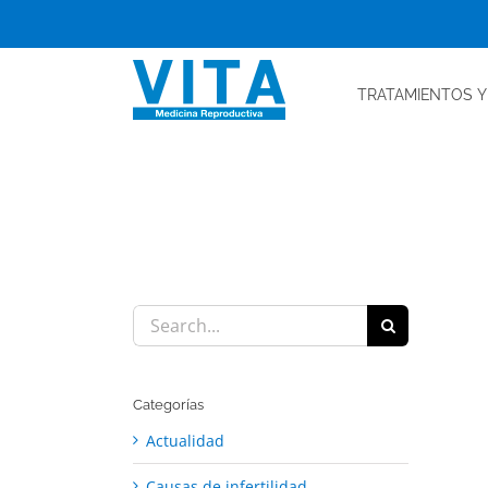
Skip
to
content
TRATAMIENTOS
Y
Search
for:
Categorías
Actualidad
Causas de infertilidad