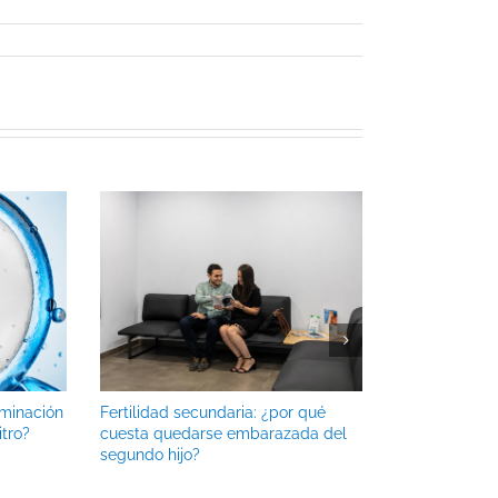
eminación
Fertilidad secundaria: ¿por qué
Qué es la res
itro?
cuesta quedarse embarazada del
conviene anal
segundo hijo?