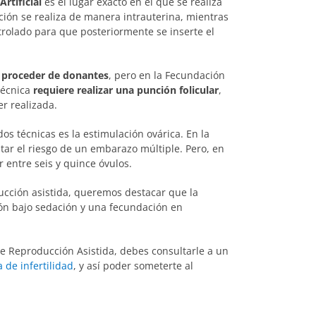
Artificial
es el lugar exacto en el que se realiza
ación se realiza de manera intrauterina, mientras
trolado para que posteriormente se inserte el
 proceder de donantes
, pero en la Fecundación
técnica
requiere realizar una punción folicular
,
er realizada.
os técnicas es la estimulación ovárica. En la
vitar el riesgo de un embarazo múltiple. Pero, en
 entre seis y quince óvulos.
ducción asistida, queremos destacar que la
ión bajo sedación y una fecundación en
 Reproducción Asistida, debes consultarle a un
 de infertilidad
, y así poder someterte al