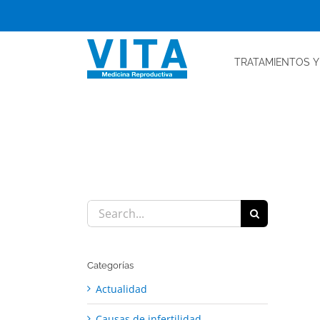
Skip
to
content
TRATAMIENTOS
Y
Search
for:
Categorías
Actualidad
Causas de infertilidad