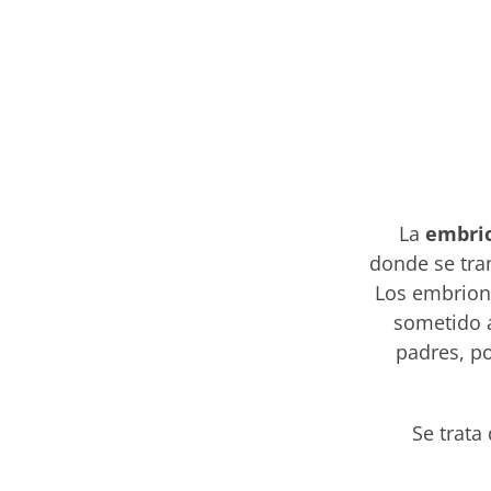
La
embri
donde se tra
Los embrion
sometido a
padres, p
Se trata