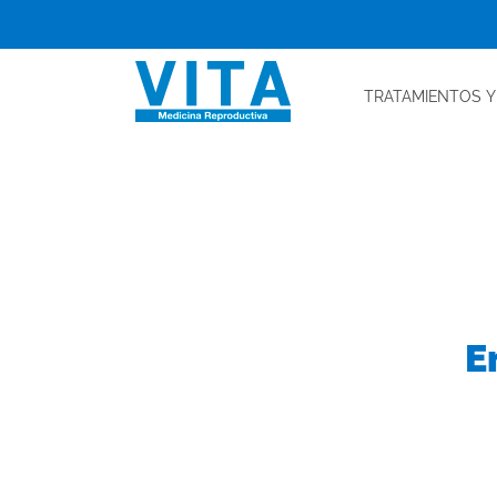
Skip
to
content
TRATAMIENTOS
Y
E