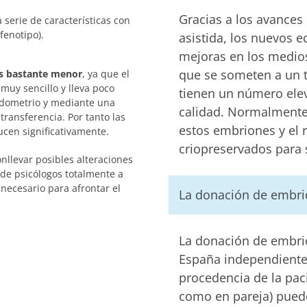
Gracias a los avances
serie de características con
fenotipo).
asistida, los nuevos e
mejoras en los medios
que se someten a un t
es bastante menor
, ya que el
muy sencillo y lleva poco
tienen un número ele
ndometrio y mediante una
calidad. Normalmente 
ransferencia. Por tanto las
estos embriones y el
ucen significativamente.
criopreservados para
llevar posibles alteraciones
de psicólogos totalmente a
 necesario para afrontar el
La donación de embri
La donación de embri
España independiente
procedencia de la paci
como en pareja) pued