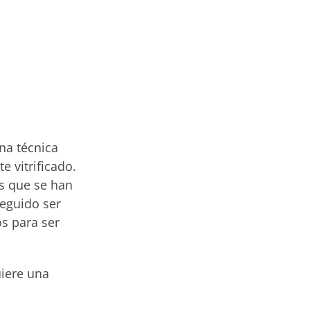
na técnica
e vitrificado.
s
que se han
seguido ser
s para ser
uiere una