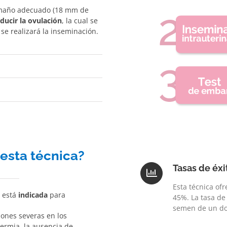
tamaño adecuado (18 mm de
nducir la ovulación
, la cual se
e realizará la inseminación.
 esta técnica?
Tasas de éxi
Esta técnica of
e está
indicada
para
45%. La tasa de 
semen de un do
ones severas en los
ermia, la ausencia de