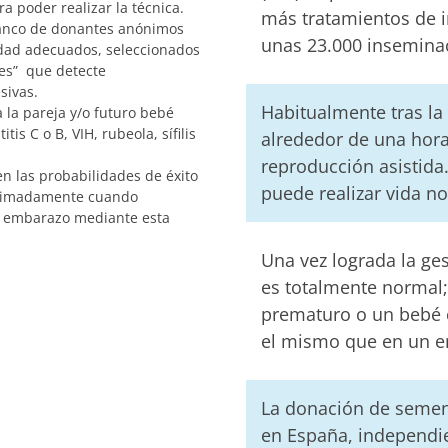
a poder realizar la técnica.
más tratamientos de in
banco de donantes anónimos
unas 23.000 inseminac
dad adecuados, seleccionados
es” que detecte
sivas.
Habitualmente tras la
 la pareja y/o futuro bebé
is C o B, VIH, rubeola, sífilis
alrededor de una hora
reproducción asistida.
en las probabilidades de éxito
puede realizar vida n
roximadamente cuando
e embarazo mediante esta
Una vez lograda la ge
es totalmente normal; 
prematuro o un bebé 
el mismo que en un e
La donación de semen
en España, independi