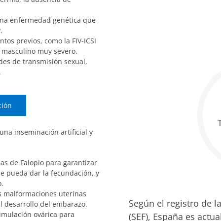
una enfermedad genética que
.
ntos previos, como la FIV-ICSI
r masculino muy severo.
des de transmisión sexual,
.
ción
na inseminación artificial y
s de Falopio para garantizar
e pueda dar la fecundación, y
o.
s malformaciones uterinas
Según el registro de l
l desarrollo del embarazo.
imulación ovárica para
(SEF), España es actu