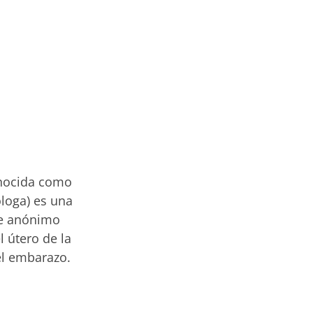
onocida como
loga) es una
te anónimo
 útero de la
 el embarazo.