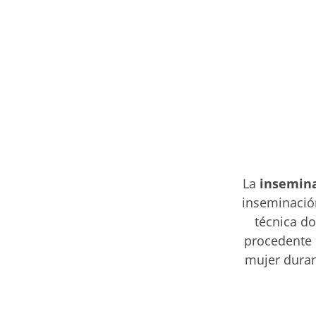
La
insemina
inseminació
técnica d
procedente 
mujer durant