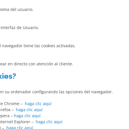
dioma del usuario.
Interfaz de Usuario.
navegador tiene las cookies activadas.
ar en directo con atención al cliente.
kies?
 en su ordenador configurando las opciones del navegador.
gle Chrome –
haga clic aquí
irefox –
haga clic aquí
Opera –
haga clic aquí
nternet Explorer –
haga clic aquí
ri –
haga clic aquí