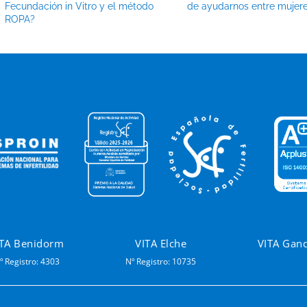
Fecundación in Vitro y el método
de ayudarnos entre mujer
ROPA?
ITA Benidorm
VITA Elche
VITA Gan
º Registro: 4303
Nº Registro: 10735