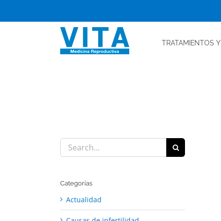
Skip
to
content
TRATAMIENTOS
Y
Search
for:
Categorías
Actualidad
Causas de infertilidad