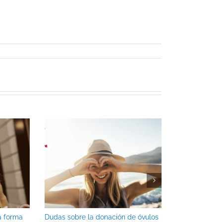
a forma
Dudas sobre la donación de óvulos
Aspectos psic