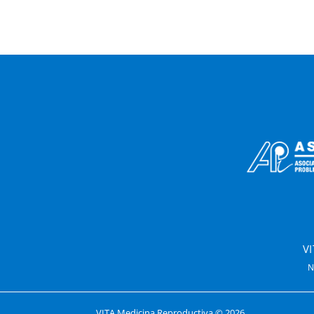
V
N
VITA Medicina Reproductiva ©
2026