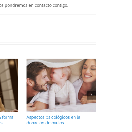
os pondremos en contacto contigo.
a forma
Aspectos psicológicos en la
¿Por qué es i
es
donación de óvulos
óvulos?