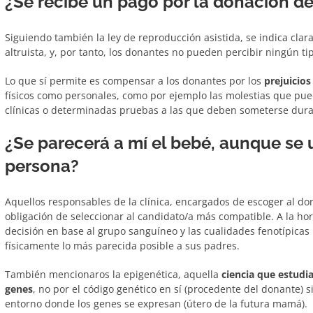
¿Se recibe un pago por la donación d
Siguiendo también la ley de reproducción asistida, se indica cla
altruista, y, por tanto, los donantes no pueden percibir ningún t
Lo que sí permite es compensar a los donantes por los
prejuicios
físicos como personales, como por ejemplo las molestias que pue
clínicas o determinadas pruebas a las que deben someterse durant
¿Se parecerá a mí el bebé, aunque se
persona?
Aquellos responsables de la clínica, encargados de escoger al do
obligación de seleccionar al candidato/a más compatible. A la hor
decisión en base al grupo sanguíneo y las cualidades fenotípicas
físicamente lo más parecida posible a sus padres.
También mencionaros la epigenética, aquella
ciencia que estudia
genes
, no por el código genético en sí (procedente del donante) 
entorno donde los genes se expresan (útero de la futura mamá).