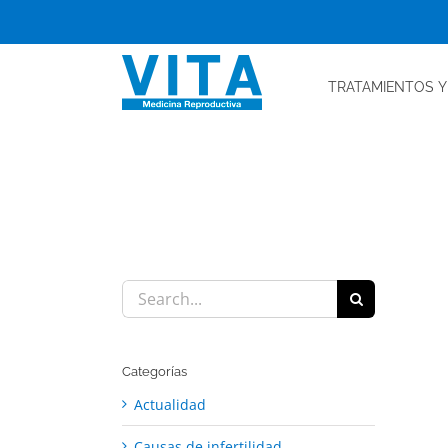
Skip
to
content
TRATAMIENTOS
Y
Search
for:
Categorías
Actualidad
Causas de infertilidad