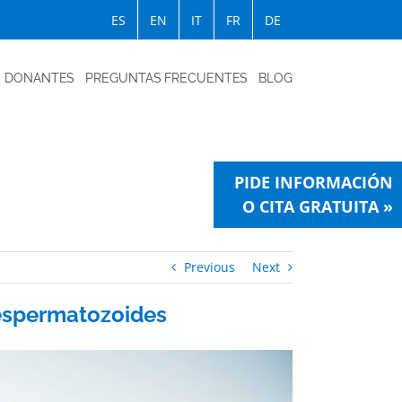
ES
EN
IT
FR
DE
DONANTES
PREGUNTAS FRECUENTES
BLOG
PIDE INFORMACIÓN
O CITA GRATUITA »
Previous
Next
 espermatozoides