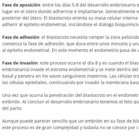
Fase de aposición
: entre los días 5-8 del desarrollo embrionario 
lugar en el útero donde adherirse e implantarse. Generalmente es
posterior del útero. El blastocisto orienta su masa celular interna
adherir al epitelio endometrial, iniciándose el diálogo bioquímico
Fase de adhesión
: el blastocisto necesita romper la zona pelúci
comienza la fase de adhesión, que dura entre unos minutos y una
al epitelio endometrial. En este momento el endometrio pasa de u
Fase de invasión
: este proceso ocurre el día 8 y es cuando el bla
embrionario) invade el estroma endometrial y se mete dentro d
basal y penetra en los vasos sanguíneos maternos. Las células tro
las células epiteliales, continuando por invadir la membrana bas
Una vez que ocurra la penetración del blastocisto en el endometr
embrión. Al concluir el desarrollo embrionario tenemos el feto 
del parto.
Aunque puede parecer sencillo que un embrión en su fase de bla
este proceso es de gran complejidad y todavía no se conoce por 