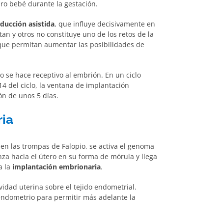
uro bebé durante la gestación.
ducción asistida
, que influye decisivamente en
an y otros no constituye uno de los retos de la
 que permitan aumentar las posibilidades de
o se hace receptivo al embrión. En un ciclo
4 del ciclo, la ventana de implantación
ón de unos 5 días.
ria
en las trompas de Falopio, se activa el genoma
nza hacia el útero en su forma de mórula y llega
a la
implantación embrionaria
.
avidad uterina sobre el tejido endometrial.
 endometrio para permitir más adelante la