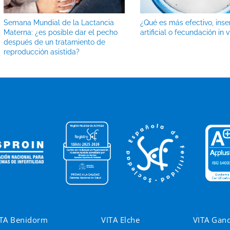
Semana Mundial de la Lactancia
¿Qué es más efectivo, ins
Materna: ¿es posible dar el pecho
artificial o fecundación in v
después de un tratamiento de
reproducción asistida?
ITA Benidorm
VITA Elche
VITA Gan