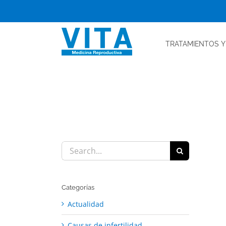
Skip
to
content
TRATAMIENTOS
Y
Search
for:
Categorías
Actualidad
Causas de infertilidad