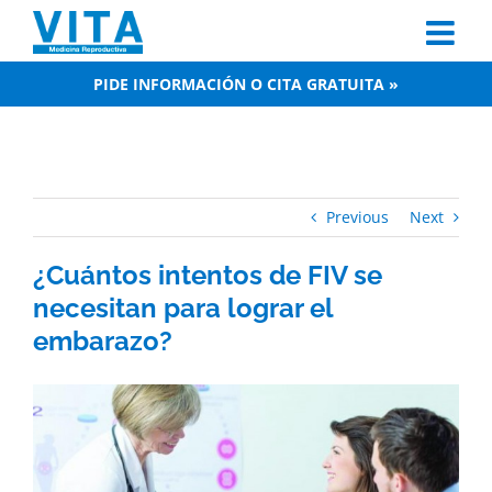
Skip
to
content
PIDE INFORMACIÓN O CITA GRATUITA »
Previous
Next
¿Cuántos intentos de FIV se
necesitan para lograr el
embarazo?
View
Larger
Image