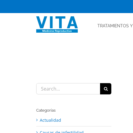
Skip
to
content
TRATAMIENTOS
Y
Search
for:
Categorías
Actualidad
Causas de infertilidad