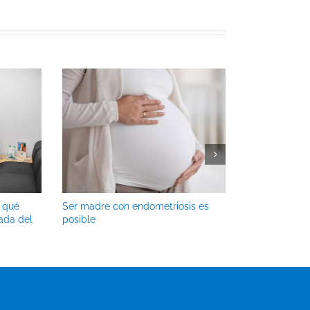
r qué
Ser madre con endometriosis es
“Queremos qu
ada del
posible
sienta acomp
reproductivo”