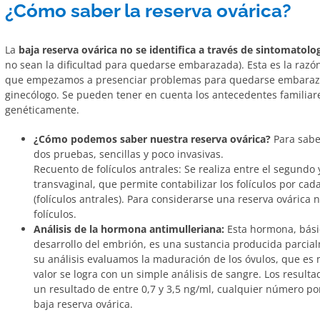
¿Cómo saber la reserva ovárica?
La
baja reserva ovárica no se identifica a través de sintomatolo
no sean la dificultad para quedarse embarazada). Esta es la razó
que empezamos a presenciar problemas para quedarse embaraza
ginecólogo. Se pueden tener en cuenta los antecedentes familiare
genéticamente.
¿Cómo podemos saber nuestra reserva ovárica?
Para saber
dos pruebas, sencillas y poco invasivas.
Recuento de folículos antrales: Se realiza entre el segundo y
transvaginal, que permite contabilizar los folículos por ca
(folículos antrales). Para considerarse una reserva ovárica 
folículos.
Análisis de la hormona antimulleriana:
Esta hormona, bási
desarrollo del embrión, es una sustancia producida parcialm
su análisis evaluamos la maduración de los óvulos, que es m
valor se logra con un simple análisis de sangre. Los resulta
un resultado de entre 0,7 y 3,5 ng/ml, cualquier número po
baja reserva ovárica.