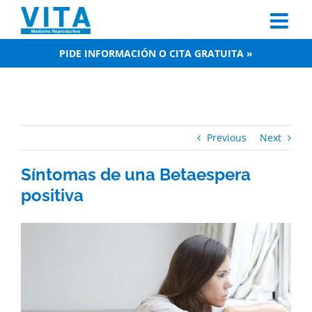
Skip
to
content
PIDE INFORMACIÓN O CITA GRATUITA »
Previous
Next
Síntomas de una Betaespera
positiva
View
Larger
Image