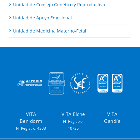
Unidad de Consejo Genético y Reproductivo
Unidad de Apoyo Emocional
Unidad de Medicina Materno-Fetal
VITA
VITA Elche
VITA
Benidorm
Gandía
Nº Registro:
Nº Registro: 4303
10735