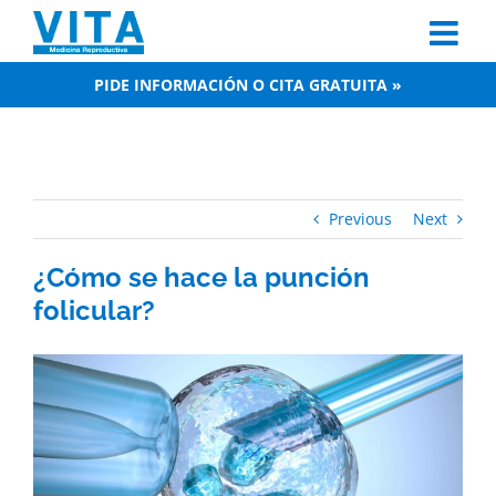
Skip
to
content
PIDE INFORMACIÓN O CITA GRATUITA »
Previous
Next
¿Cómo se hace la punción
folicular?
View
Larger
Image