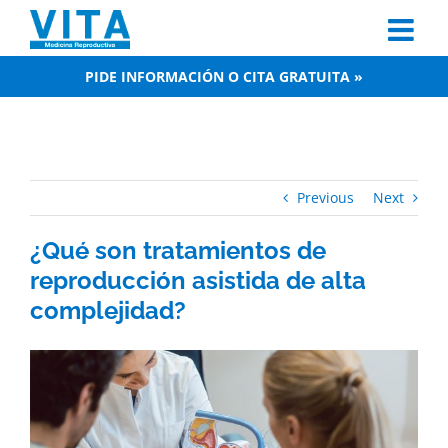
Skip
to
content
PIDE INFORMACIÓN O CITA GRATUITA »
Previous
Next
¿Qué son tratamientos de
reproducción asistida de alta
complejidad?
View
Larger
Image