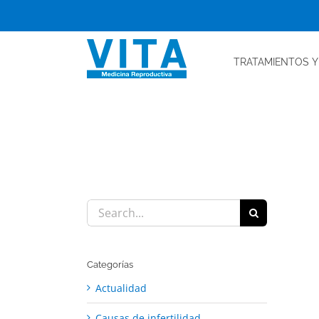
Skip
to
content
TRATAMIENTOS
Y
Search
for:
Categorías
Actualidad
Causas de infertilidad