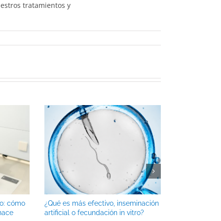
uestros tratamientos y
go: cómo
¿Qué es más efectivo, inseminación
Calor y ferti
 hace
artificial o fecundación in vitro?
afecta a la c