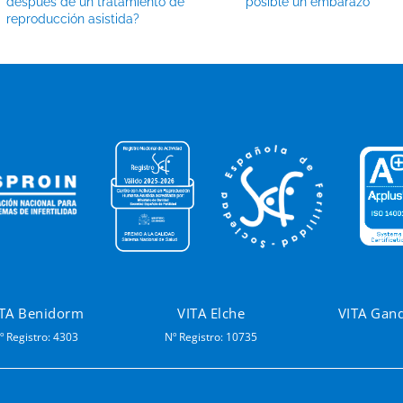
después de un tratamiento de
posible un embarazo
reproducción asistida?
ITA Benidorm
VITA Elche
VITA Gan
º Registro: 4303
Nº Registro: 10735