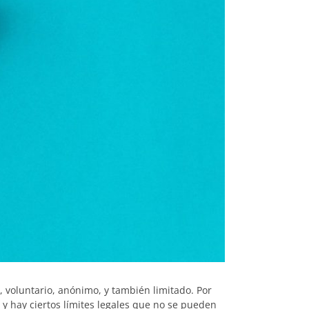
a, voluntario, anónimo, y también limitado. Por
y hay ciertos límites legales que no se pueden