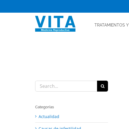
Skip
to
content
TRATAMIENTOS
Y
Search
for:
Categorías
Actualidad
Causas de infertilidad