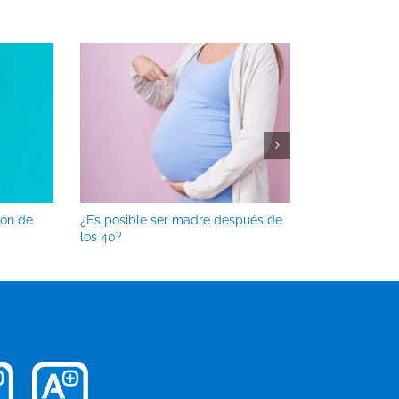
ión de
¿Es posible ser madre después de
¿En qué se di
los 40?
Fecundación i
ROPA?