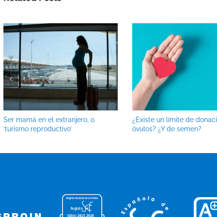
Ser mamá en el extranjero, o
¿Existe un límite de donac
‘turismo reproductivo’
óvulos? ¿Y de semen?