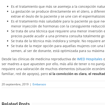
Es el tratamiento que más se asemeja a la concepción natu
La gestación se produce directamente en el útero, a diferen
extrae el óvulo de la paciente y se une con el espermatozoi
Es el tratamiento más saludable para la paciente ya que nec
menor inyección de hormonas con la consiguiente reducción
Se trata de una técnica que requiere una menor inversión
precios puede acudir a una primera consulta totalmente gr
Se trata de la técnica más indolora y simple. No requiere a
Se trata de la mejor opción para aquellas mujeres con una 
semen, al ser de donante, está optimizada para su máxima 
Desde las clínicas de medicina reproductiva de
IMED Hospitales
o
ser madres a que apuesten por ello, más allá de tener o no pareja
requiere una valoración de muchos elementos (situación económica
familiar, red de apoyos), pero
si la convicción es clara, el result
20 septiembre, 2019
|
Embarazo
Related Posts