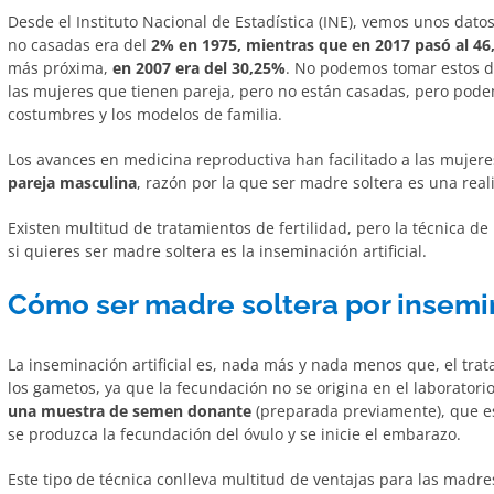
Desde el Instituto Nacional de Estadística (INE), vemos unos da
no casadas era del
2% en 1975, mientras que en 2017 pasó al 46
más próxima,
en 2007 era del 30,25%
. No podemos tomar estos da
las mujeres que tienen pareja, pero no están casadas, pero pode
costumbres y los modelos de familia.
Los avances en medicina reproductiva han facilitado a las muj
pareja masculina
, razón por la que ser madre soltera es una re
Existen multitud de tratamientos de fertilidad, pero la técnica 
si quieres ser madre soltera es la inseminación artificial.
Cómo ser madre soltera por insemi
La inseminación artificial es, nada más y nada menos que, el tra
los gametos, ya que la fecundación no se origina en el laboratorio
una muestra de semen donante
(preparada previamente), que es
se produzca la fecundación del óvulo y se inicie el embarazo.
Este tipo de técnica conlleva multitud de ventajas para las madres