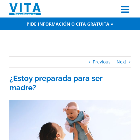
Skip
to
content
PIDE INFORMACIÓN O CITA GRATUITA »
Previous
Next
¿Estoy preparada para ser
madre?
View
Larger
Image