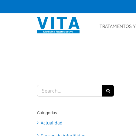
Skip
to
content
TRATAMIENTOS
Y
Search
for:
Categorías
Actualidad
Causas de infertilidad