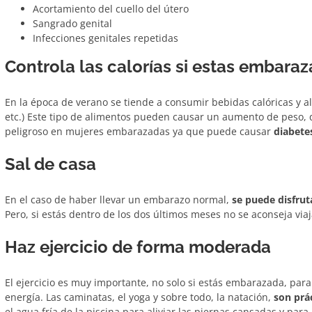
Acortamiento del cuello del útero
Sangrado genital
Infecciones genitales repetidas
Controla las calorías si estas embara
En la época de verano se tiende a consumir bebidas calóricas y al
etc.) Este tipo de alimentos pueden causar un aumento de peso, 
peligroso en mujeres embarazadas ya que puede causar
diabete
Sal de casa
En el caso de haber llevar un embarazo normal,
se puede disfrut
Pero, si estás dentro de los dos últimos meses no se aconseja via
Haz ejercicio de forma moderada
El ejercicio es muy importante, no solo si estás embarazada, pa
energía. Las caminatas, el yoga y sobre todo, la natación,
son prá
el agua fría de la piscina para aliviar las piernas cansadas y para