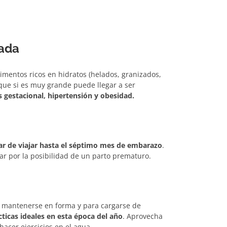
zada
imentos ricos en hidratos (helados, granizados,
que si es muy grande puede llegar a ser
s gestacional, hipertensión y obesidad.
ar de viajar hasta el séptimo mes de embarazo
.
jar por la posibilidad de un parto prematuro.
ra mantenerse en forma y para cargarse de
cticas ideales en esta época del año
. Aprovecha
 hacer ejercicios en el agua.