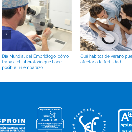
Día Mundial del Embriólogo: cómo
Qué hábitos de verano pu
trabaja el laboratorio que hace
afectar a la fertilidad
posible un embarazo