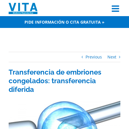
Skip
to
content
PIDE INFORMACIÓN O CITA GRATUITA »
Previous
Next
Transferencia de embriones
congelados: transferencia
diferida
View
Larger
Image