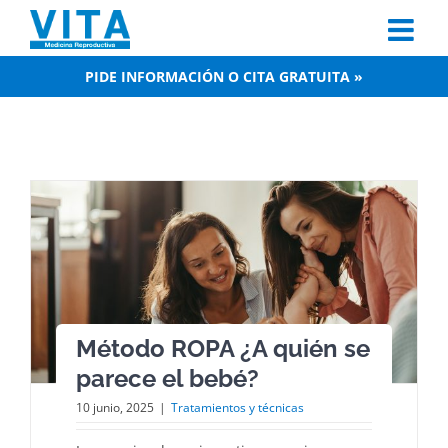
Skip
to
content
PIDE INFORMACIÓN O CITA GRATUITA »
Método ROPA ¿A quién se
parece el bebé?
10 junio, 2025
|
Tratamientos y técnicas