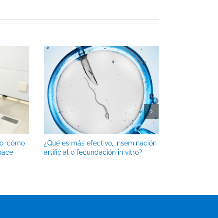
go: cómo
¿Qué es más efectivo, inseminación
Calor y ferti
 hace
artificial o fecundación in vitro?
afecta a la c