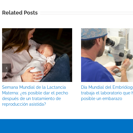
Related Posts
Semana Mundial de la Lactancia
Día Mundial del Embriólo
Materna: ¿es posible dar el pecho
trabaja el laboratorio que
después de un tratamiento de
posible un embarazo
reproducción asistida?