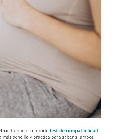
tico
, también conocido
test de compatibilidad
a más sencilla y practica para saber si ambos