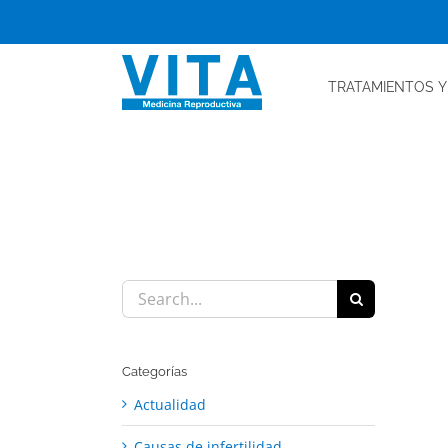
Skip
to
content
TRATAMIENTOS
Y
Search
for:
Categorías
Actualidad
Causas de infertilidad