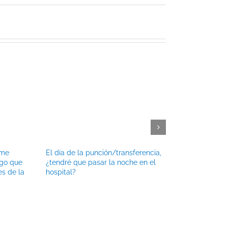
rme
El día de la punción/transferencia,
¿Puedo tener 
go que
¿tendré que pasar la noche en el
después de la
es de la
hospital?
embrionaria?