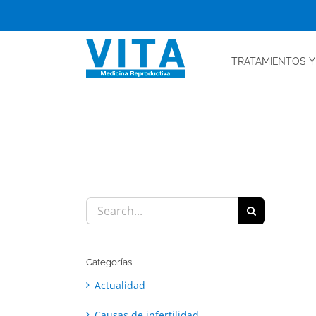
Skip
to
content
TRATAMIENTOS
Y
Search
for:
Categorías
Actualidad
Causas de infertilidad