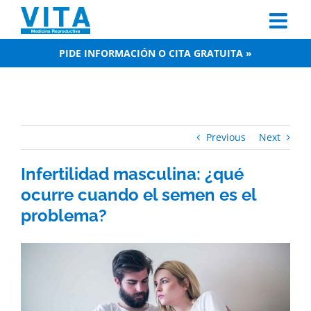
Skip
to
content
PIDE INFORMACIÓN O CITA GRATUITA »
Previous
Next
Infertilidad masculina: ¿qué
ocurre cuando el semen es el
problema?
View
Larger
Image