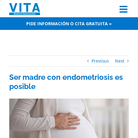
Skip
to
content
PIDE INFORMACIÓN O CITA GRATUITA »
Previous
Next
Ser madre con endometriosis es
posible
View
Larger
Image