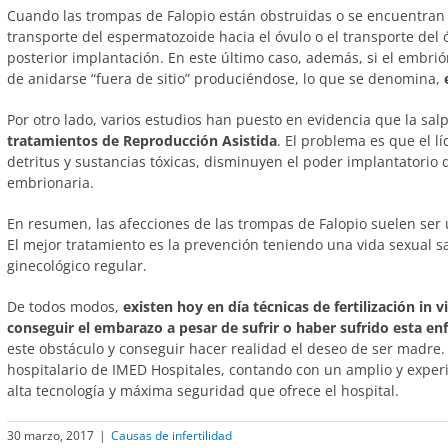
Cuando las trompas de Falopio están obstruidas o se encuentran e
transporte del espermatozoide hacia el óvulo o el transporte del 
posterior implantación. En este último caso, además, si el embrión
de anidarse “fuera de sitio” produciéndose, lo que se denomina,
Por otro lado, varios estudios han puesto en evidencia que la sal
tratamientos de Reproducción Asistida
. El problema es que el l
detritus y sustancias tóxicas, disminuyen el poder implantatorio 
embrionaria.
En resumen, las afecciones de las trompas de Falopio suelen ser 
El mejor tratamiento es la prevención teniendo una vida sexual s
ginecológico regular.
De todos modos,
existen hoy en día técnicas de fertilización in 
conseguir el embarazo a pesar de sufrir o haber sufrido esta e
este obstáculo y conseguir hacer realidad el deseo de ser madre
hospitalario de IMED Hospitales, contando con un amplio y exper
alta tecnología y máxima seguridad que ofrece el hospital.
30 marzo, 2017
|
Causas de infertilidad