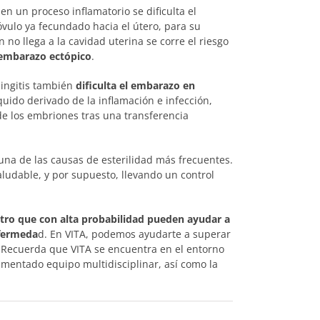
n un proceso inflamatorio se dificulta el
óvulo ya fecundado hacia el útero, para su
 no llega a la cavidad uterina se corre el riesgo
embarazo ectópico
.
pingitis también
dificulta el embarazo en
íquido derivado de la inflamación e infección,
de los embriones tras una transferencia
una de las causas de esterilidad más frecuentes.
aludable, y por supuesto, llevando un control
vitro que con alta probabilidad pueden ayudar a
nfermeda
d. En VITA, podemos ayudarte a superar
. Recuerda que VITA se encuentra en el entorno
imentado equipo multidisciplinar, así como la