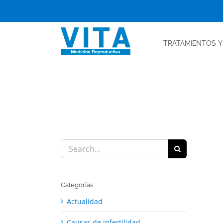
Skip
to
content
TRATAMIENTOS
Y
Search
for:
Categorías
Actualidad
Causas de infertilidad