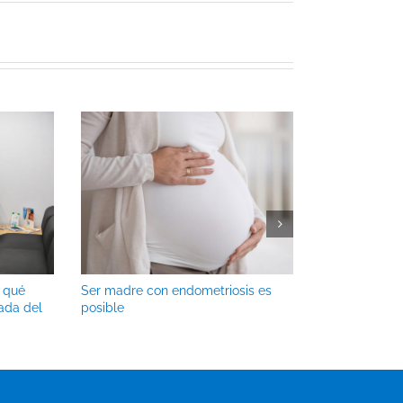
r qué
Ser madre con endometriosis es
“Queremos qu
ada del
posible
sienta acomp
reproductivo”