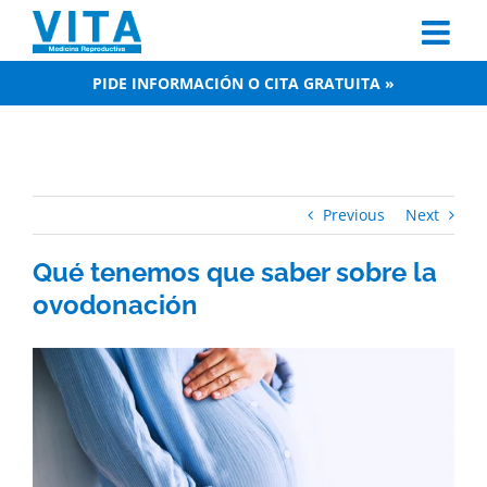
Skip
to
content
PIDE INFORMACIÓN O CITA GRATUITA »
Previous
Next
Qué tenemos que saber sobre la
ovodonación
View
Larger
Image