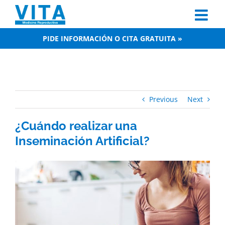
Skip
to
content
PIDE INFORMACIÓN O CITA GRATUITA »
Previous
Next
¿Cuándo realizar una
Inseminación Artificial?
View
Larger
Image