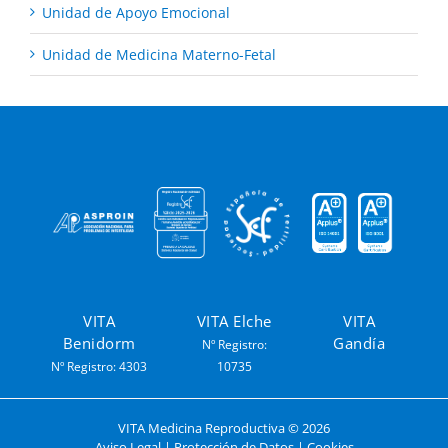
Unidad de Apoyo Emocional
Unidad de Medicina Materno-Fetal
VITA
VITA Elche
VITA
Benidorm
Gandía
Nº Registro:
Nº Registro: 4303
10735
VITA Medicina Reproductiva ©
2026
Aviso Legal
|
Protección de Datos
|
Cookies