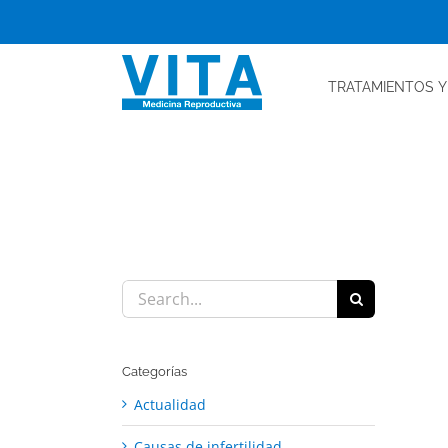
Skip
to
content
TRATAMIENTOS
Y
Search
for:
Categorías
Actualidad
Causas de infertilidad