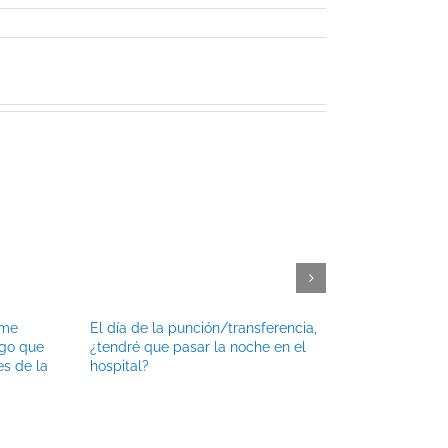
rme
El día de la punción/transferencia,
¿Puedo tener 
go que
¿tendré que pasar la noche en el
después de la
es de la
hospital?
embrionaria?