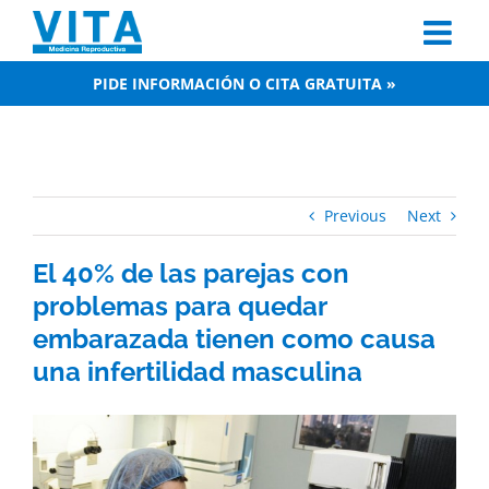
Skip
to
content
PIDE INFORMACIÓN O CITA GRATUITA »
Previous
Next
El 40% de las parejas con
problemas para quedar
embarazada tienen como causa
una infertilidad masculina
View
Larger
Image