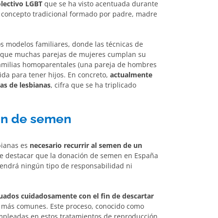
olectivo LGBT
que se ha visto acentuada durante
l concepto tradicional formado por padre, madre
s modelos familiares, donde las técnicas de
a que muchas parejas de mujeres cumplan su
familias homoparentales (una pareja de hombres
ida para tener hijos. En concreto,
actualmente
jas de lesbianas
, cifra que se ha triplicado
ón de semen
bianas es
necesario recurrir al semen de un
e destacar que la donación de semen en España
endrá ningún tipo de responsabilidad ni
ados cuidadosamente con el fin de descartar
más comunes. Este proceso, conocido como
pleadas en estos tratamientos de reproducción