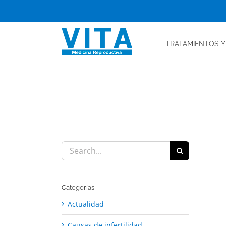
Skip
to
content
TRATAMIENTOS
Y
Search
for:
Categorías
Actualidad
Causas de infertilidad