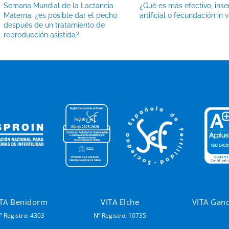
Semana Mundial de la Lactancia
¿Qué es más efectivo, ins
Materna: ¿es posible dar el pecho
artificial o fecundación in v
después de un tratamiento de
reproducción asistida?
ITA Benidorm
VITA Elche
VITA Gan
º Registro: 4303
Nº Registro: 10735