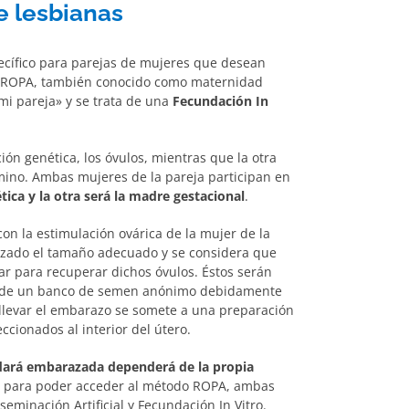
e lesbianas
cífico para parejas de mujeres que desean
o ROPA, también conocido como maternidad
mi pareja» y se trata de una
Fecundación In
ión genética, los óvulos, mientras que la otra
rmino. Ambas mujeres de la pareja participan en
ica y la otra será la madre gestacional
.
on la estimulación ovárica de la mujer de la
anzado el tamaño adecuado y se considera que
lar para recuperar dichos óvulos. Éstos serán
s de un banco de semen anónimo debidamente
y llevar el embarazo se somete a una preparación
ccionados al interior del útero.
edará embarazada dependerá de la propia
o, para poder acceder al método ROPA, ambas
eminación Artificial y Fecundación In Vitro.