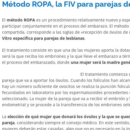
Método ROPA, la FIV para parejas d
El
método ROPA
es un procedimiento relativamente nuevo y espe
participar conjuntamente en el proceso del embarazo. El métod
compartida, corresponde a las siglas de «recepción de óvulos de 
Vitro específica para parejas de lesbianas
.
El tratamiento consiste en que una de las mujeres aporta la dotac
será la que reciba los embriones y la que lleve el embarazo a té
el proceso del embarazado, donde
una mujer será la madre genét
El tratamiento comienza c
pareja que va a aportar los óvulos. Cuando los folículos han alc
hay un número suficiente de ovocitos se realiza la punción folicu
fecundados en laboratorio por los espermatozoides procedente
seleccionado. La mujer de la pareja que va a recibir el embrión 
endometrial y se procede a la transferencia de los embriones sele
La
elección de qué mujer que donará los óvulos y la que se qu
pareja
, considerando siempre el consejo médico. En este sentid
mujeres deberán estar casadas, algo que no es necesario en la Ins