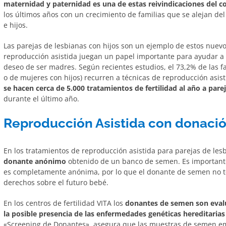
maternidad y paternidad es una de estas reivindicaciones del c
los últimos años con un crecimiento de familias que se alejan de
e hijos.
Las parejas de lesbianas con hijos son un ejemplo de estos nuevo
reproducción asistida juegan un papel importante para ayudar 
deseo de ser madres. Según recientes estudios, el 73,2% de las 
o de mujeres con hijos) recurren a técnicas de reproducción asist
se hacen cerca de 5.000 tratamientos de fertilidad al año a pare
durante el último año.
Reproducción Asistida con donaci
En los tratamientos de reproducción asistida para parejas de les
donante anónimo
obtenido de un banco de semen. Es important
es completamente anónima, por lo que el donante de semen no t
derechos sobre el futuro bebé.
En los centros de fertilidad VITA los
donantes de semen son evalu
la posible presencia de las enfermedades genéticas hereditarias
«Screening de Donantes», asegura que las muestras de semen em