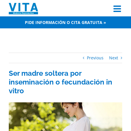
Skip
to
content
PIDE INFORMACIÓN O CITA GRATUITA »
Previous
Next
Ser madre soltera por
inseminación o fecundación in
vitro
View
Larger
Image