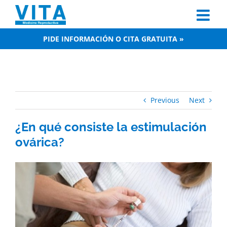
Skip
to
content
PIDE INFORMACIÓN O CITA GRATUITA »
Previous
Next
¿En qué consiste la estimulación
ovárica?
View
Larger
Image