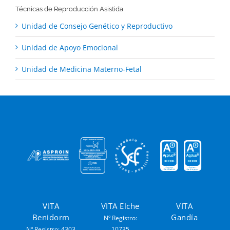
Técnicas de Reproducción Asistida
Unidad de Consejo Genético y Reproductivo
Unidad de Apoyo Emocional
Unidad de Medicina Materno-Fetal
VITA
VITA Elche
VITA
Benidorm
Gandía
Nº Registro:
Nº Registro: 4303
10735