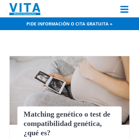
Skip
to
content
PIDE INFORMACIÓN O CITA GRATUITA »
Matching genético o test de
compatibilidad genética,
¿qué es?