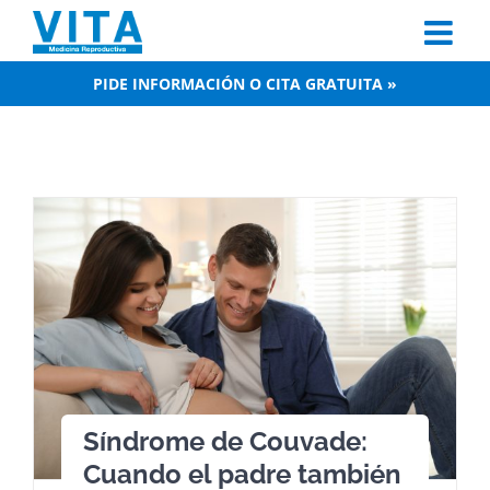
Skip
to
content
PIDE INFORMACIÓN O CITA GRATUITA »
Síndrome de Couvade:
Cuando el padre también