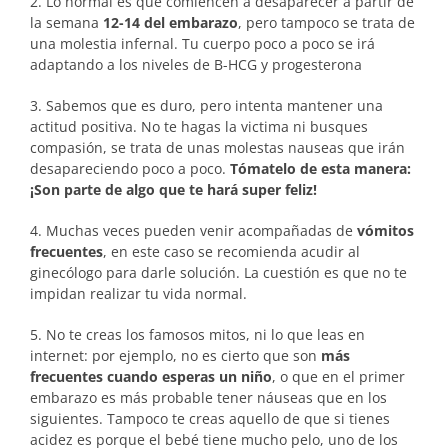
2. Lo normal es que comiencen a desaparecer a partir de
la semana
12-14 del embarazo
, pero tampoco se trata de
una molestia infernal. Tu cuerpo poco a poco se irá
adaptando a los niveles de B-HCG y progesterona
3. Sabemos que es duro, pero intenta mantener una
actitud positiva. No te hagas la victima ni busques
compasión, se trata de unas molestas nauseas que irán
desapareciendo poco a poco.
Tómatelo de esta manera:
¡Son parte de algo que te hará super feliz!
4. Muchas veces pueden venir acompañadas de
vómitos
frecuentes
, en este caso se recomienda acudir al
ginecólogo para darle solución. La cuestión es que no te
impidan realizar tu vida normal.
5. No te creas los famosos mitos, ni lo que leas en
internet: por ejemplo, no es cierto que son
más
frecuentes cuando esperas un niño
, o que en el primer
embarazo es más probable tener náuseas que en los
siguientes. Tampoco te creas aquello de que si tienes
acidez es porque el bebé tiene mucho pelo, uno de los