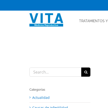
Skip
to
content
TRATAMIENTOS
Y
Search
for:
Categorías
Actualidad
Causas de infertilidad