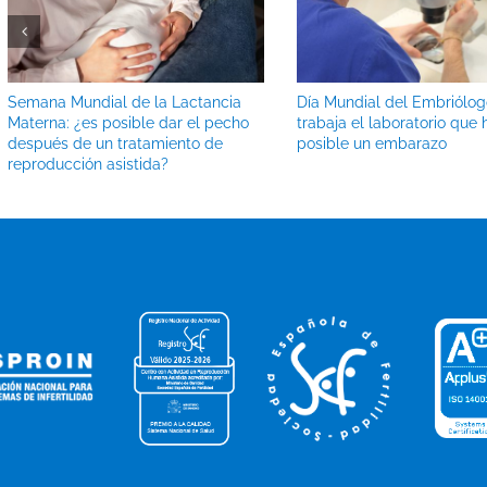
Semana Mundial de la Lactancia
Día Mundial del Embriólo
Materna: ¿es posible dar el pecho
trabaja el laboratorio que
después de un tratamiento de
posible un embarazo
reproducción asistida?