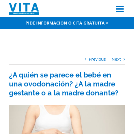
Skip
to
content
PIDE INFORMACIÓN O CITA GRATUITA »
Previous
Next
¿A quién se parece el bebé en
una ovodonación? ¿A la madre
gestante o a la madre donante?
View
Larger
Image