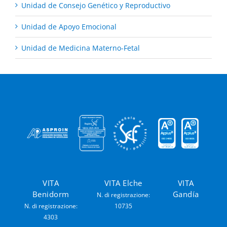
Unidad de Consejo Genético y Reproductivo
Unidad de Apoyo Emocional
Unidad de Medicina Materno-Fetal
VITA
VITA Elche
VITA
Benidorm
Gandía
N. di registrazione:
N. di registrazione:
10735
4303