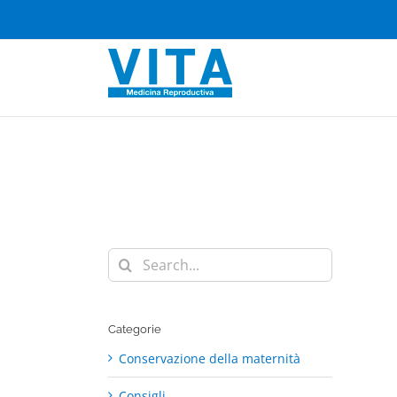
Skip
to
content
Search
for:
Categorie
Conservazione della maternità
Consigli