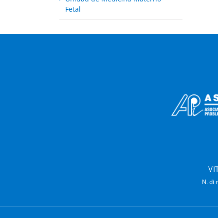
Fetal
VI
N. di 