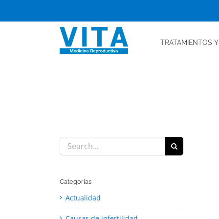
Skip
to
content
TRATAMIENTOS
Y
Search
for:
Categorías
Actualidad
Causas de infertilidad