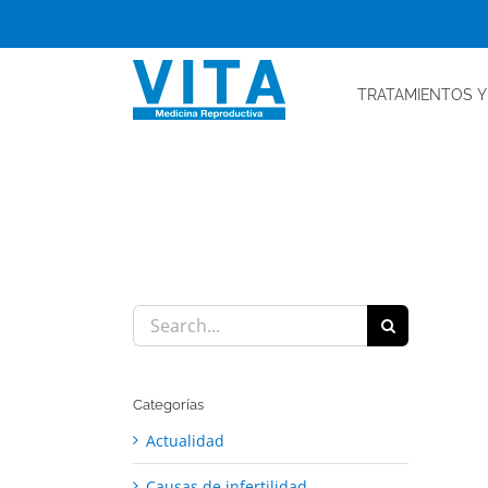
Skip
to
content
TRATAMIENTOS
Y
Search
for:
Categorías
Actualidad
Causas de infertilidad