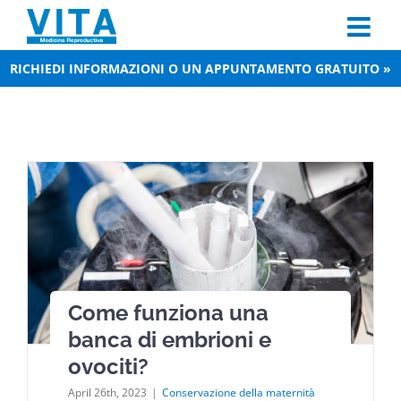
Skip
to
content
RICHIEDI INFORMAZIONI O UN APPUNTAMENTO GRATUITO »
Come funziona una
banca di embrioni e
ovociti?
April 26th, 2023
|
Conservazione della maternità