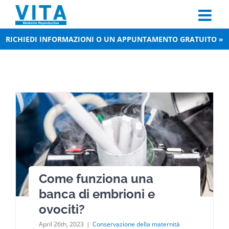
Skip
to
content
RICHIEDI INFORMAZIONI O UN APPUNTAMENTO GRATUITO »
Come funziona una
banca di embrioni e
ovociti?
April 26th, 2023
|
Conservazione della maternità