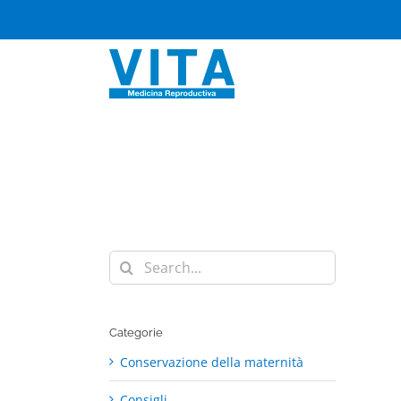
Skip
to
content
Search
for:
Categorie
Conservazione della maternità
Consigli