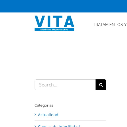
Skip
to
content
TRATAMIENTOS
Y
Search
for:
Categorías
Actualidad
Causas de infertilidad