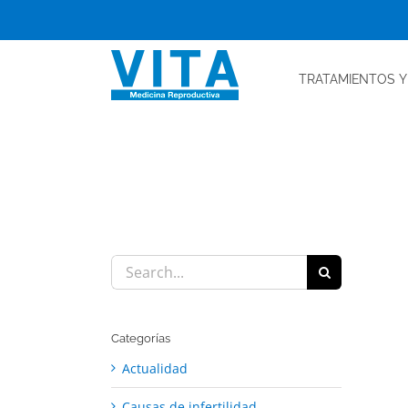
Skip
to
content
TRATAMIENTOS
Y
Search
for:
Categorías
Actualidad
Causas de infertilidad