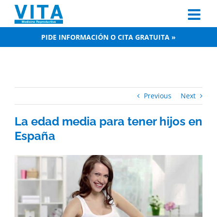
Skip
to
content
PIDE INFORMACIÓN O CITA GRATUITA »
Previous
Next
La edad media para tener hijos en
España
View
Larger
Image