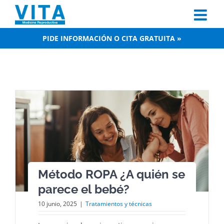
Skip
to
content
PIDE INFORMACIÓN O CITA GRATUITA »
Método ROPA ¿A quién se
parece el bebé?
10 junio, 2025
|
Tratamientos y técnicas