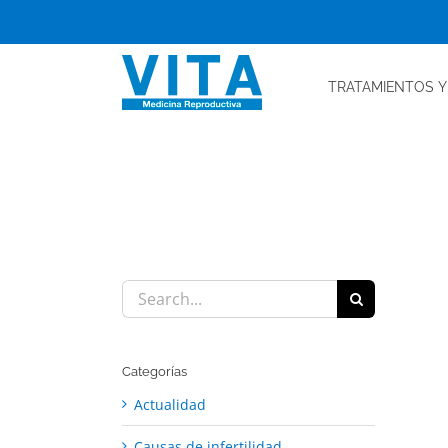
Skip
to
content
TRATAMIENTOS
Y
Search
for:
Categorías
Actualidad
Causas de infertilidad